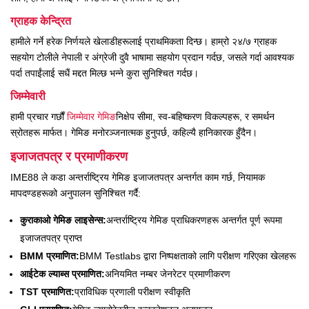
ग्राहक केन्द्रित
हामीले गर्ने हरेक निर्णयले खेलाडीहरूलाई प्राथमिकता दिन्छ। हाम्रो २४/७ ग्राहक
सहयोग टोलीले नेपाली र अंग्रेजी दुवै भाषामा सहयोग प्रदान गर्दछ, जसले गर्दा आवश्यक
पर्दा तपाईंलाई सधैं मद्दत मिल्छ भन्ने कुरा सुनिश्चित गर्दछ।
जिम्मेवारी
हामी प्रचार गर्छौं
जिम्मेवार गेमिङ
निक्षेप सीमा, स्व-बहिष्करण विकल्पहरू, र समर्थन
स्रोतहरू मार्फत। गेमिङ मनोरञ्जनात्मक हुनुपर्छ, कहिल्यै हानिकारक हुँदैन।
इजाजतपत्र र प्रमाणीकरण
IME88 ले कडा अन्तर्राष्ट्रिय गेमिङ इजाजतपत्र अन्तर्गत काम गर्छ, नियामक
मापदण्डहरूको अनुपालन सुनिश्चित गर्दै:
कुराकाओ गेमिङ लाइसेन्स:
अन्तर्राष्ट्रिय गेमिङ प्राधिकरणहरू अन्तर्गत पूर्ण रूपमा
इजाजतपत्र प्राप्त
BMM प्रमाणित:
BMM Testlabs द्वारा निष्पक्षताको लागि परीक्षण गरिएका खेलहरू
आईटेक ल्याब्स प्रमाणित:
अनियमित नम्बर जेनरेटर प्रमाणीकरण
TST प्रमाणित:
प्राविधिक प्रणाली परीक्षण स्वीकृति