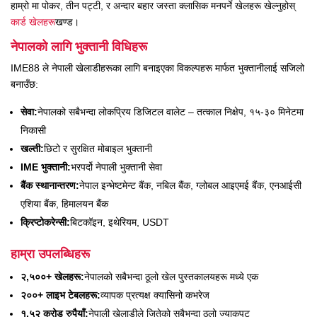
हाम्रो मा पोकर, तीन पट्टी, र अन्दार बहार जस्ता क्लासिक मनपर्ने खेलहरू खेल्नुहोस्
कार्ड खेलहरू
खण्ड।
नेपालको लागि भुक्तानी विधिहरू
IME88 ले नेपाली खेलाडीहरूका लागि बनाइएका विकल्पहरू मार्फत भुक्तानीलाई सजिलो
बनाउँछ:
सेवा:
नेपालको सबैभन्दा लोकप्रिय डिजिटल वालेट – तत्काल निक्षेप, १५-३० मिनेटमा
निकासी
खल्ती:
छिटो र सुरक्षित मोबाइल भुक्तानी
IME भुक्तानी:
भरपर्दो नेपाली भुक्तानी सेवा
बैंक स्थानान्तरण:
नेपाल इन्भेष्टमेन्ट बैंक, नबिल बैंक, ग्लोबल आइएमई बैंक, एनआईसी
एशिया बैंक, हिमालयन बैंक
क्रिप्टोकरेन्सी:
बिटकॉइन, इथेरियम, USDT
हाम्रा उपलब्धिहरू
२,५००+ खेलहरू:
नेपालको सबैभन्दा ठूलो खेल पुस्तकालयहरू मध्ये एक
२००+ लाइभ टेबलहरू:
व्यापक प्रत्यक्ष क्यासिनो कभरेज
१.५२ करोड रुपैयाँ:
नेपाली खेलाडीले जितेको सबैभन्दा ठूलो ज्याकपट