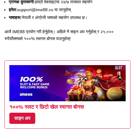
प्रत्यक्ष कुराकानी:
हाम्रो वेबसाइटमा २४/७ तत्काल सहयोग
इमेल:
support@ime88.co
मा जानुहोस्
भाषाहरू:
नेपाली र अंग्रेजी भाषाको सहयोग उपलब्ध छ।
आजै IME88 प्रयोग गरी हेर्नुहोस्। अहिले नै साइन अप गर्नुहोस् र २५,०००
रुपैयाँसम्मको १००% स्वागत बोनस पाउनुहोस्!
१००% स्लट र छिटो खेल स्वागत बोनस
साइन अप