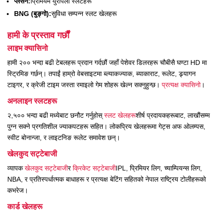
प्लेसन:
प्रिमियम युरोपेली स्लटहरू
BNG (बुङ्गो):
सुविधा सम्पन्न स्लट खेलहरू
हामी के प्रस्ताव गर्छौं
लाइभ क्यासिनो
हामी २०० भन्दा बढी टेबलहरू प्रदान गर्दछौं जहाँ पेशेवर डिलरहरू चौबीसै घण्टा HD मा
स्ट्रिमिङ गर्छन्। तपाईं हाम्रो वेबसाइटमा ब्ल्याकज्याक, ब्याकाराट, रूलेट, ड्र्यागन
टाइगर, र क्रेजी टाइम जस्ता रमाइलो गेम शोहरू खेल्न सक्नुहुन्छ।
प्रत्यक्ष क्यासिनो
।
अनलाइन स्लटहरू
२,५०० भन्दा बढी मध्येबाट छनौट गर्नुहोस्
स्लट खेलहरू
शीर्ष प्रदायकहरूबाट, लाखौंसम्म
पुग्न सक्ने प्रगतिशील ज्याकपटहरू सहित। लोकप्रिय खेलहरूमा गेट्स अफ ओलम्पस,
स्वीट बोनान्जा, र लाइटनिङ रूलेट समावेश छन्।
खेलकुद सट्टेबाजी
व्यापक
खेलकुद सट्टेबाजी
र
क्रिकेट सट्टेबाजी
IPL, प्रिमियर लिग, च्याम्पियन्स लिग,
NBA, र प्रतिस्पर्धात्मक बाधाहरू र प्रत्यक्ष बेटिंग सहितको नेपाल राष्ट्रिय टोलीहरूको
कभरेज।
कार्ड खेलहरू