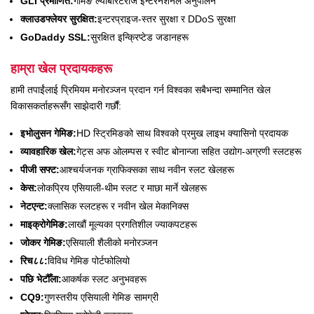
GLI प्रमाणित:
गेमिङ ल्याबोरेटरीज इन्टरनेशनल अनुपालन
क्लाउडफ्लेयर सुरक्षित:
इन्टरप्राइज-स्तर सुरक्षा र DDoS सुरक्षा
GoDaddy SSL:
सुरक्षित इन्क्रिप्टेड जडानहरू
हाम्रा खेल प्रदायकहरू
हामी तपाईंलाई प्रिमियम मनोरञ्जन प्रदान गर्न विश्वका सबैभन्दा सम्मानित खेल
विकासकर्ताहरूसँग साझेदारी गर्छौं:
इभोलुसन गेमिङ:
HD स्ट्रिमिङको साथ विश्वको प्रमुख लाइभ क्यासिनो प्रदायक
व्यावहारिक खेल:
गेट्स अफ ओलम्पस र स्वीट बोनान्जा सहित उद्योग-अग्रणी स्लटहरू
पीजी सफ्ट:
आश्चर्यजनक ग्राफिक्सका साथ नवीन स्लट खेलहरू
केस:
लोकप्रिय एसियाली-थीम स्लट र माछा मार्ने खेलहरू
नेटएन्ट:
क्लासिक स्लटहरू र नवीन खेल मेकानिक्स
माइक्रोगेमिङ:
लाखौं मूल्यका प्रगतिशील ज्याकपटहरू
जोकर गेमिङ:
एसियाली शैलीको मनोरञ्जन
रिच८८:
विविध गेमिङ पोर्टफोलियो
पछि भेटौँला:
आकर्षक स्लट अनुभवहरू
CQ9:
गुणस्तरीय एसियाली गेमिङ सामग्री