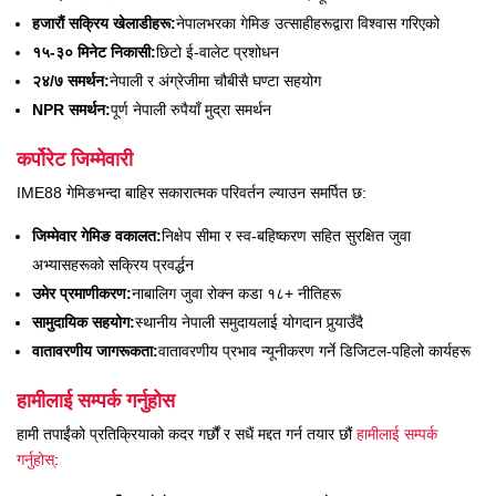
हजारौं सक्रिय खेलाडीहरू:
नेपालभरका गेमिङ उत्साहीहरूद्वारा विश्वास गरिएको
१५-३० मिनेट निकासी:
छिटो ई-वालेट प्रशोधन
२४/७ समर्थन:
नेपाली र अंग्रेजीमा चौबीसै घण्टा सहयोग
NPR समर्थन:
पूर्ण नेपाली रुपैयाँ मुद्रा समर्थन
कर्पोरेट जिम्मेवारी
IME88 गेमिङभन्दा बाहिर सकारात्मक परिवर्तन ल्याउन समर्पित छ:
जिम्मेवार गेमिङ वकालत:
निक्षेप सीमा र स्व-बहिष्करण सहित सुरक्षित जुवा
अभ्यासहरूको सक्रिय प्रवर्द्धन
उमेर प्रमाणीकरण:
नाबालिग जुवा रोक्न कडा १८+ नीतिहरू
सामुदायिक सहयोग:
स्थानीय नेपाली समुदायलाई योगदान पुर्‍याउँदै
वातावरणीय जागरूकता:
वातावरणीय प्रभाव न्यूनीकरण गर्ने डिजिटल-पहिलो कार्यहरू
हामीलाई सम्पर्क गर्नुहोस
हामी तपाईंको प्रतिक्रियाको कदर गर्छौं र सधैं मद्दत गर्न तयार छौं
हामीलाई सम्पर्क
गर्नुहोस्
: