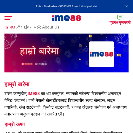
×
Refer a friend and earn 500.00 NPR for each friend you invite!
प्रत्यक्ष कुराकानी
गृह पृष्ठ
About Us
&#x39;
हाम्रो बारेमा
बारेमा जान्नुहोस्
IME88
का थप वस्तुहरू, नेपालको सबैभन्दा विश्वसनीय अनलाइन
गेमिङ प्लेटफर्म। हामी नेपाली खेलाडीहरूलाई विश्वस्तरीय स्लट खेलहरू, लाइभ
क्यासिनो, खेल सट्टेबाजी, क्रिकेट सट्टेबाजी, र कार्ड खेलहरू संयोजन गर्ने असाधारण
मनोरञ्जन अनुभव प्रदान गर्न समर्पित छौं।
हाम्रो कथा