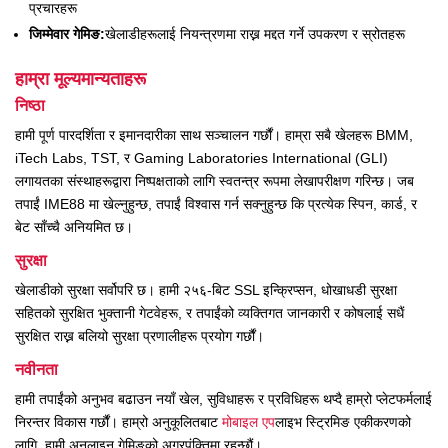
प्रचारहरू
जिम्मेवार गेमिङ:
खेलाडीहरूलाई नियन्त्रणमा राख्न मद्दत गर्ने उपकरण र स्रोतहरू
हाम्रा मूल्यमान्यताहरू
निष्ठा
हामी पूर्ण पारदर्शिता र इमानदारीका साथ सञ्चालन गर्छौं। हाम्रा सबै खेलहरू BMM,
iTech Labs, TST, र Gaming Laboratories International (GLI)
लगायतका संस्थाहरूद्वारा निष्पक्षताको लागि स्वतन्त्र रूपमा लेखापरीक्षण गरिन्छ। जब
तपाईं IME88 मा खेल्नुहुन्छ, तपाईं विश्वास गर्न सक्नुहुन्छ कि प्रत्येक स्पिन, कार्ड, र
बेट साँच्चै अनियमित छ।
सुरक्षा
खेलाडीको सुरक्षा सर्वोपरि छ। हामी २५६-बिट SSL इन्क्रिप्सन, धोखाधडी सुरक्षा
सहितको सुरक्षित भुक्तानी गेटवेहरू, र तपाईंको व्यक्तिगत जानकारी र कोषलाई सधैं
सुरक्षित राख्न बलियो सुरक्षा प्रणालीहरू प्रयोग गर्छौं।
नवीनता
हामी तपाईंको अनुभव बढाउन नयाँ खेल, सुविधाहरू र प्रविधिहरू थप्दै हाम्रो प्लेटफर्मलाई
निरन्तर विकास गर्छौं। हाम्रो अनुकूलितबाट
मोबाइल एप
लाइभ स्ट्रिमिङ एकीकरणको
लागि, हामी अनलाइन गेमिङको अग्रपंक्तिमा रहन्छौं।