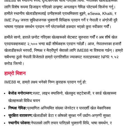
IME88 को स्थापना स्पष्ट दृष्टिकोणका साथ गरिएको थियो: नेपालका खेलाडीहरूका
लागि विशेष रूपमा डिजाइन गरिएको उत्कृष्ट अनलाइन गेमिङ प्लेटफर्म सिर्जना गर्नु।
हामीले स्थानीय खेलाडीहरूलाई उनीहरूको प्राथमिकता बुझ्ने, eSewa, Khalti, र
IME Pay जस्ता सुविधाजनक भुक्तानी विधिहरू प्रदान गर्ने र नेपाली र अंग्रेजी दुवै
भाषामा ग्राहक समर्थन प्रदान गर्ने प्लेटफर्मको हकदार भएको कुरा स्वीकार गर्यौं।
हामीले सानो, हातले छनोट गरिएका खेलहरूको सेटबाट सुरुवात गर्यौं र अब शीर्ष खेल
प्रदायकहरूबाट २,५०० भन्दा बढी शीर्षकहरू प्रदान गर्दछौं। आज, नेपालभरका हजारौं
खेलाडीहरूले भरपर्दो, निष्पक्ष र मैत्रीपूर्ण सेवाको लागि IME88 मा विश्वास गर्छन्। हाम्रो
सबैभन्दा ठूलो नेपाली विजेताले हाम्रो प्रगतिशील ज्याकपट स्लटहरूबाट NPR १.५२
करोड जित्यो।
हाम्रो मिशन
IME88 मा, हाम्रो लक्ष्य भनेको निम्न कुराहरू प्रदान गर्नु हो:
बेजोड मनोरञ्जन:
स्लट, लाइभ क्यासिनो, खेलकुद सट्टेबाजी, र कार्ड खेलहरूमा
खेलहरूको विविध चयन
निष्पक्ष गेमिङ:
प्रमाणित अनियमित संख्या जेनरेटर र पारदर्शी खेल मेकानिक्स
सुरक्षित वातावरण:
खेलाडीको डेटा र कोषको सुरक्षा गर्ने उद्योग-अग्रणी सुरक्षा
स्थानीय फोकस:
नेपालको लागि तयार पारिएको भुक्तानी विधि, भाषा समर्थन, र