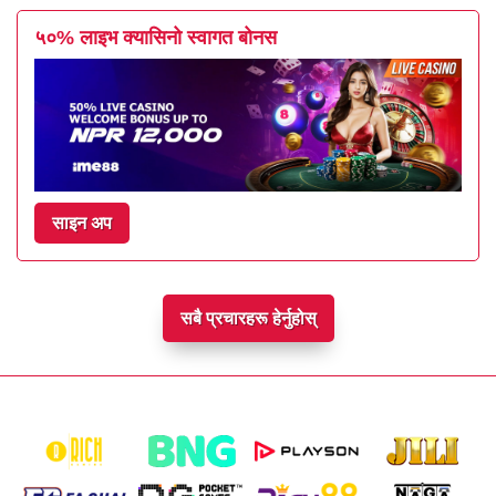
५०% लाइभ क्यासिनो स्वागत बोनस
साइन अप
सबै प्रचारहरू हेर्नुहोस्